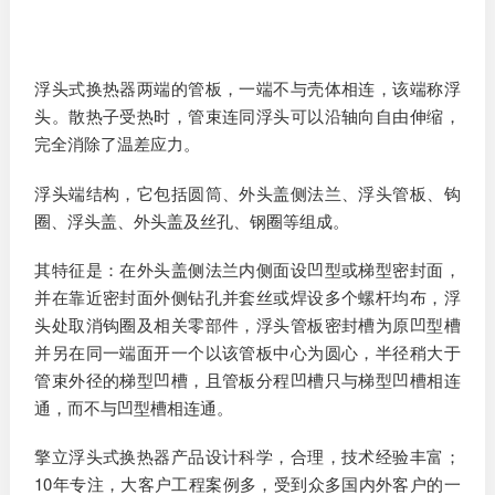
浮头式换热器两端的管板，一端不与壳体相连，该端称浮
头。散热子受热时，管束连同浮头可以沿轴向自由伸缩，
完全消除了温差应力。
浮头端结构，它包括圆筒、外头盖侧法兰、浮头管板、钩
圈、浮头盖、外头盖及丝孔、钢圈等组成。
其特征是：在外头盖侧法兰内侧面设凹型或梯型密封面，
并在靠近密封面外侧钻孔并套丝或焊设多个螺杆均布，浮
头处取消钩圈及相关零部件，浮头管板密封槽为原凹型槽
并另在同一端面开一个以该管板中心为圆心，半径稍大于
管束外径的梯型凹槽，且管板分程凹槽只与梯型凹槽相连
通，而不与凹型槽相连通。
擎立浮头式换热器产品设计科学，合理，技术经验丰富；
10年专注，大客户工程案例多，受到众多国内外客户的一