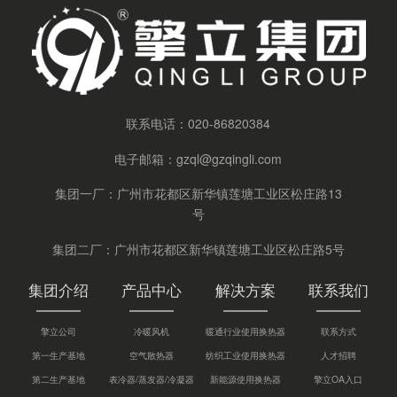
联系电话：
020-86820384
电子邮箱：
gzql@gzqingli.com
集团一厂：广州市花都区新华镇莲塘工业区松庄路13
号
集团二厂：广州市花都区新华镇莲塘工业区松庄路5号
集团介绍
产品中心
解决方案
联系我们
擎立公司
冷暖风机
暖通行业使用换热器
联系方式
第一生产基地
空气散热器
纺织工业使用换热器
人才招聘
第二生产基地
表冷器/蒸发器/冷凝器
新能源使用换热器
擎立OA入口