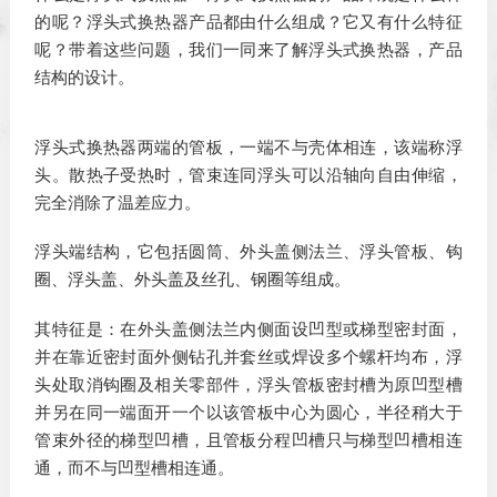
的呢？浮头式换热器产品都由什么组成？它又有什么特征
呢？带着这些问题，我们一同来了解浮头式换热器，产品
结构的设计。
浮头式换热器两端的管板，一端不与壳体相连，该端称浮
头。散热子受热时，管束连同浮头可以沿轴向自由伸缩，
完全消除了温差应力。
浮头端结构，它包括圆筒、外头盖侧法兰、浮头管板、钩
圈、浮头盖、外头盖及丝孔、钢圈等组成。
其特征是：在外头盖侧法兰内侧面设凹型或梯型密封面，
并在靠近密封面外侧钻孔并套丝或焊设多个螺杆均布，浮
头处取消钩圈及相关零部件，浮头管板密封槽为原凹型槽
并另在同一端面开一个以该管板中心为圆心，半径稍大于
管束外径的梯型凹槽，且管板分程凹槽只与梯型凹槽相连
通，而不与凹型槽相连通。