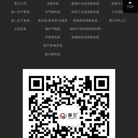
擎立公司
冷暖风机
暖通行业使用换热器
联系方式
第一生产基地
空气散热器
纺织工业使用换热器
人才招聘
第二生产基地
表冷器/蒸发器/冷凝器
新能源使用换热器
擎立OA入口
立远安装
锅炉节能器
锅炉行业余热回收利用
列管换热器
机械制造使用换热器
翅片管/换热管
板式换热器