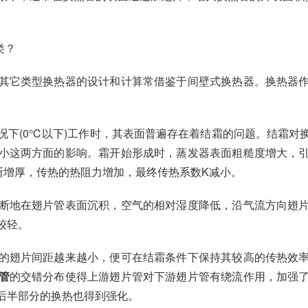
类？
其它类型换热器的设计和计算常借鉴于间壁式换热器。换热器
况下(0℃以下)工作时，其表面普遍存在着结霜的问题。结霜对
小这两方面的影响。霜开始形成时，蒸发器表面粗糙度增大，
断增厚，传热的热阻力增加，最终传热系数K减小。
断地在翅片管表面沉积，空气的相对湿度降低，沿气流方向翅
较轻。
的翅片间距越来越小，便可在结霜条件下保持其较高的传热效
管
的交错分布使得上游翅片管对下游翅片管有绕流作用，加强
后半部分的换热也得到强化。