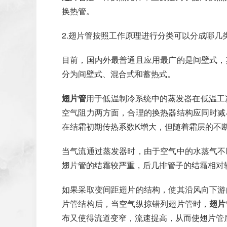
换热管。
2.翅片管按照工作原理进行分类可以分成哪几
目前，国内外最普通且应用最广的是间壁式，
分为间壁式、混合式和蓄热式。
翅片管
用于低温制冷系统中的蒸发器在低温工
空气阻力两方面，合理的换热器结构应同时减
在结霜初期传热系数K增大，但随着霜层的不
当气流通过蒸发器时，由于空气中的水蒸气不
翅片管的结霜较严重，后几排管子的结霜相对
如果采取变间距翅片的结构，使其沿风向下游
片管结构后，当空气纵掠错列翅片管时，
翅片
布又使得流道变窄，流速提高，从而使翅片管