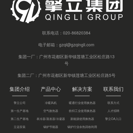
联系电话：
020-86820384
电子邮箱：
gzql@gzqingli.com
集团一厂：广州市花都区新华镇莲塘工业区松庄路13
号
集团二厂：广州市花都区新华镇莲塘工业区松庄路5号
集团介绍
产品中心
解决方案
联系我们
擎立公司
冷暖风机
暖通行业使用换热器
联系方式
第一生产基地
空气散热器
纺织工业使用换热器
人才招聘
第二生产基地
表冷器/蒸发器/冷凝器
新能源使用换热器
擎立OA入口
立远安装
锅炉节能器
锅炉行业余热回收利用