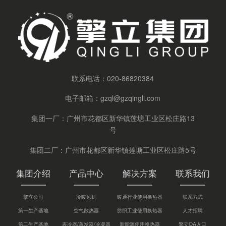
联系电话：
020-86820384
电子邮箱：
gzql@gzqingli.com
集团一厂：广州市花都区新华镇莲塘工业区松庄路13
号
集团二厂：广州市花都区新华镇莲塘工业区松庄路5号
集团介绍
产品中心
解决方案
联系我们
擎立公司
冷暖风机
暖通行业使用换热器
联系方式
第一生产基地
空气散热器
纺织工业使用换热器
人才招聘
第二生产基地
表冷器/蒸发器/冷凝器
新能源使用换热器
擎立OA入口