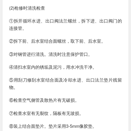
(2)枪修时清洗检查
①拆开循环水进、出口阀法兰螺丝，拆下进、出口阀门的
连接管。
②拆下前、后水室结合面螺丝，取下前、后水室。
③对钢管进行清洗。清洗时注意保护管口。
④清扫水室内的锈垢及泥污，用水冲洗干净。
⑤用刮刀修刮水室结合面及冷却水进、出口法兰垫片残留
物。
⑥检查空气侧管及散热片有无破损。
⑦检查水室有无裂纹，隔板有无玻损。
⑧装上结合面垫片。垫片采用3-5mm像胶垫。