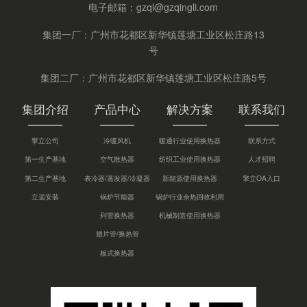
电子邮箱：
gzql@gzqingli.com
集团一厂：广州市花都区新华镇莲塘工业区松庄路13
号
集团二厂：广州市花都区新华镇莲塘工业区松庄路5号
集团介绍
产品中心
解决方案
联系我们
擎立公司
冷暖风机
暖通行业使用换热器
联系方式
第一生产基地
空气散热器
纺织工业使用换热器
人才招聘
第二生产基地
表冷器/蒸发器/冷凝器
新能源使用换热器
擎立OA入口
立远安装
锅炉节能器
锅炉行业余热回收利用
列管换热器
机械制造使用换热器
翅片管/换热管
板式换热器