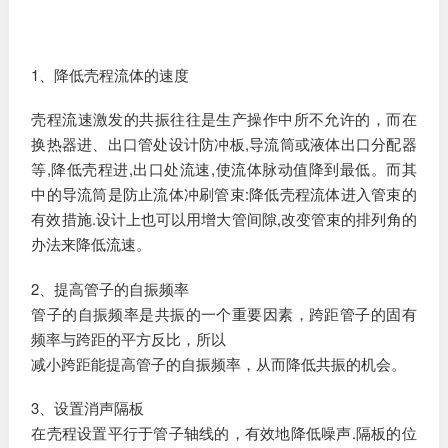
1、降低壳程流体的速度
壳程流速激发的共振往往是生产操作中所不允许的，而在
换热器进、出口管处设计防冲板,导流筒或液体出口分配器
等,降低壳程进,出口处流速,使流体脉动值降到最低。而其
中的导流筒是防止流体冲刷管束:降低壳程流体进入管束的
有效措施.设计上也可以用增大管间隙,改变管束的排列角的
办法来降低流速。
2、提高管子的自振频率
管子的自振频率是共振的一个重要因素，跨距管子的固有
频率与跨距的平方反比，所以
减小跨距能提高管子的自振频率，从而降低共振的机会。
3、设置消声隔板
在壳程设置平行于管子轴线的，有效地降低噪声.隔板的位