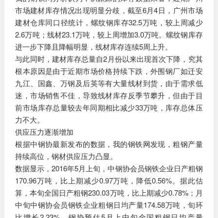
市场建材库存情况出现明显分歧，截至6月4日，广州市场
建材仓库同口径统计，螺纹钢库存32.5万吨，较上周减少
2.6万吨；线材23.1万吨，较上周增加3.0万吨。螺纹钢库存
进一步下降且降幅明显，线材库存连续5周上升。
与此同时，建材库存总量自2月份以来出现首次下降，究其
根本原因是由于近期市场价格持续下跌，外围钢厂如迁安
九江、国鑫、万钢及后英等有大量线材到货，由于需求低
迷，市场销售不佳，导致线材库存反季节攀升，但由于目
前市场库存总量较去年同期相比减少33万吨，库存总体压
力不大。
供应压力逐渐增加
根据中钢协最新发布的数据，我的钢铁网发现，粗钢产量
持续高位，钢材供应压力凸显。
数据显示，2016年5月上旬，中钢协会员钢铁企业日产粗钢
170.96万吨，比上期减少0.97万吨，降低0.56%。据此估
算，本旬全国日产粗钢230.03万吨，比上期减少0.78%；月
中旬中钢协会员钢铁企业粗钢日均产量174.58万吨，旬环
比增长2.23%。钢协预估5月上中旬全国粗钢日均产量