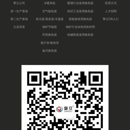
擎立公司
冷暖风机
暖通行业使用换热器
联系方式
第一生产基地
空气散热器
纺织工业使用换热器
人才招聘
第二生产基地
表冷器/蒸发器/冷凝器
新能源使用换热器
擎立OA入口
立远安装
锅炉节能器
锅炉行业余热回收利用
列管换热器
机械制造使用换热器
翅片管/换热管
板式换热器