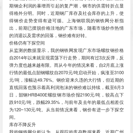
期钢企利润的暴增而引起的复产潮，钢市的供需转折点显
得格外分明。同时，近期钢厂库存及社会库存的上升，使
得钢价走势变得有迹可循。上海钢联我的钢铁网分析指
出，前期已摆脱价格洼地的广东市场，随着市场炒作热情
的消退以及需求的回落，钢价难有好转。
价格仍有下探空间
从监测的数据显示，我的钢铁网发现广东市场螺纹钢价格
自2014年以来就呈现震荡下行走势，期间有过3次反弹，反
弹力度也越来越有限。而从今年的情况来看，自2月底上涨
行情的最低点韶钢螺纹自2070元/吨启动开始，疯涨至3100
元/吨，涨幅达49.76%。钢价迎来久违的大行情，但近期的
直线回落也预示着高利润泡沫的钢价难以持续，截至6月3
日，韶钢HRB400E螺纹钢市场价报2190元/吨，较高点下
跌910元/吨，跌幅29.35%，与前年及去年的最低点相差仅
为120~130元/吨。从当前情况来看，钢价有进一步下探空
间。
库存不降反升
我的钢铁网分析认为，从跟踪的库存数据来看，近期广州