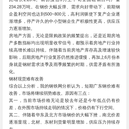
234.28万吨。在钢价大幅反弹、需求向好带动下，前期钢
企盈利空间也达到500~800元，高利润驱使下复产企业逐
渐增多，停产许久的中小型钢企生产积极性更高，供应压
力逐渐增加。
房地产方面，无论是限购政策的频繁提出，还是近期房地
产多数指标均出现明显收窄信号，都预示着房地产行业持
续高增长难以持续。伴随着当前房地产库存高及增速较快
影响，后期房地产行业复苏仍然推进缓慢，再加上6月份本
身就是钢材需求淡季及雨季频繁的时期，供需矛盾有所激
化。
钢材现货难有改善
综合以上分析，我的钢铁网分析认为，短期广东钢价难有
改善，市场将继续弱势难改。原因有三点：
其一，当前市场价格无论是较去年还是今年低点仍有价
差，在外围市场持续走弱的情况下，价格仍有下行空间。
其二、伴随着华东及北方市场钢价的大幅下挫，南北价差
逐渐显现，北材、东材到货量明显增加，供应压力持续存
在。