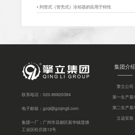
• 列管式（管壳式）冷却器的应用于特性
集团介
擎立公司
联系电话：
020-86820384
第一生产基
第二生产基
电子邮箱：
gzql@gzqingli.com
立远安装
集团一厂：广州市花都区新华镇莲塘
工业区松庄路13号