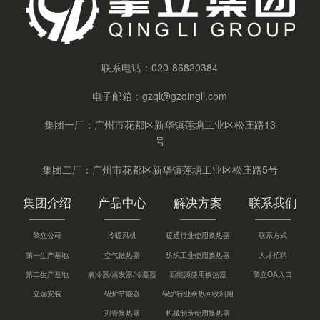
联系电话：
020-86820384
电子邮箱：
gzql@gzqingli.com
集团一厂：广州市花都区新华镇莲塘工业区松庄路13
号
集团二厂：广州市花都区新华镇莲塘工业区松庄路5号
集团介绍
产品中心
解决方案
联系我们
擎立公司
冷暖风机
暖通行业使用换热器
联系方式
第一生产基地
空气散热器
纺织工业使用换热器
人才招聘
第二生产基地
表冷器/蒸发器/冷凝器
新能源使用换热器
擎立OA入口
立远安装
锅炉节能器
锅炉行业余热回收利用
列管换热器
机械制造使用换热器