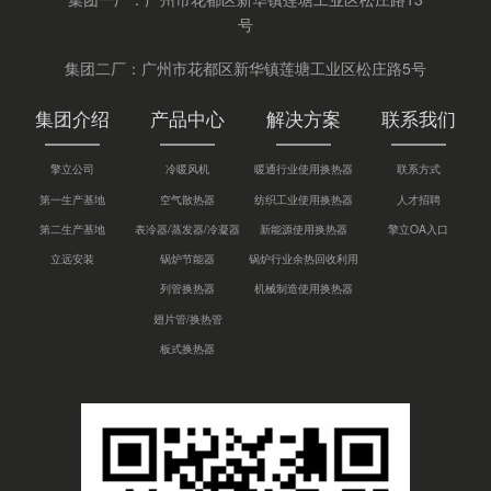
号
集团二厂：广州市花都区新华镇莲塘工业区松庄路5号
集团介绍
产品中心
解决方案
联系我们
擎立公司
冷暖风机
暖通行业使用换热器
联系方式
第一生产基地
空气散热器
纺织工业使用换热器
人才招聘
第二生产基地
表冷器/蒸发器/冷凝器
新能源使用换热器
擎立OA入口
立远安装
锅炉节能器
锅炉行业余热回收利用
列管换热器
机械制造使用换热器
翅片管/换热管
板式换热器