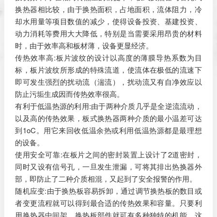
换热器相比较，由于换热面积，占地面积，流体阻力，冷
却水用量等项目数值的减少，使得设备投资、基建投资、
动力消耗等费用大大降低，特别是当需要采用昂贵的材料
时，由于效率高和板材薄，设备更显经济。
传热效率高:板片波纹的设计以高度的薄膜导热系数为目
标，板片波纹所形成的特殊流道，使流体在极低的流速下
即可发生强烈的扰动流（湍流），扰动流又有自净效应以
防止污垢生成因而传热效率很高。
有利于低温热源的利用:由于两种介质几乎是全逆流流动，
以及高的传热效果，板式换热器两种介质的最小温差可达
到1oC。用它来回收低温余热或利用低温热源都是最理想
的设备。
使用安全可靠:在板片之间的密封装置上设计了2道密封，
同时又设有信号孔，一旦发生泄漏，可将其排出热换器外
部，即防止了二种介质相混，又起到了安全报警的作用。
随机应变:由于换热板容易拆卸，通过调节换热板的数目或
者变更流程就可以得到最合适的传热效果和容量。只要利
用换热器中间架，换热板部件就可有多种独特的机能。这