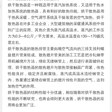
烘干散热器是一种既适用于蒸汽加热系统，又适用于热水
加热系统的散热器，具有和好的散热功能。烘干散热器用
于热风采暖，空气调节系统及干燥装置的空气加热。烘干
散热器在许多工业企业，大型建筑物的采暖通风系统中得
到广泛的应用。其热介质为蒸汽或高温水。蒸汽的工作压
力为0.3—8公斤／平方厘米。高温水温度在130—170摄氏
度左右。
烘干散热器的散热排管主要由顺空气流向的三排叉排列螺
旋翅片管束组成。散热翅片管束的加工工艺是把冷轧钢带
用机械绕片方法，绕在无缝钢管上，然后进行表面镀锌处
理。烘干散热器的散热翅片与散热管接触面广而紧，传热
性能良好，稳定并且耐腐蚀。蒸汽或高温水流经钢管之
内，热量通过紧绕在钢管上的翅片传给片面的空气，达到
加热空气的作用。
烘干散热器的结构性能十分优越，相信随着对烘干散热器
性能的不断研究，也将会得到更大改善，烘干散热器的应
用将会更加广泛。