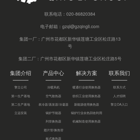
联系电话：
020-86820384
电子邮箱：
gzql@gzqingli.com
集团一厂：广州市花都区新华镇莲塘工业区松庄路13
号
集团二厂：广州市花都区新华镇莲塘工业区松庄路5号
集团介绍
产品中心
解决方案
联系我们
擎立公司
冷暖风机
暖通行业使用换热器
联系方式
第一生产基地
空气散热器
纺织工业使用换热器
人才招聘
第二生产基地
表冷器/蒸发器/冷凝器
新能源使用换热器
擎立OA入口
立远安装
锅炉节能器
锅炉行业余热回收利用
列管换热器
机械制造使用换热器
翅片管/换热管
板式换热器