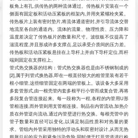
板角上有孔,供传热的两种流体通过。传热板片安装在一个
侧面有固定板和活动压紧板的框架内,并用夹紧螺栓夹紧。
传热板片上装有密封垫片,将流体通道密封,并引导流体交替
地流至各自的通道内。流体的流量、物理性质、压力降和
温度差决定了传热板片的数量和尺寸。波纹板不仅提高了
湍流程度,并且形成许多支撑点,足以承受介质间的压力差。
传热板和活动压紧板悬挂在上导杆上并由下导杆定位,而杆
端则固定在支撑柱上。
管式热交换器的结构：管式热交换器也是由不锈钢制成的
[2],属于列管式换热器,即在一根直径较大的粗管里装有若干
根小细管,这些细管固定在两端的管板上。该设备大多采用
多套管形式,由一根壳管内套多根平行小管而成复合管,再将
多段复合管连接起来。每一段称为一程,各程的内管用U形
管相连接,而外管则用支管相连接。制品在内管流动,加热介
质在外管逆向流动,通过内管壁进行热交换。每根壳管中的
管子数量和直径可以变化,以满足制品性质和对热量的要
求。管组内外管采用独特的浮动头和双密封设计,从而无热
膨胀引起的应力和避免污染危险,同时便于打开管道进行检