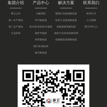
集团介绍
产品中心
解决方案
联系我们
擎立公司
冷暖风机
暖通行业使用换热器
联系方式
第一生产基地
空气散热器
纺织工业使用换热器
人才招聘
第二生产基地
表冷器/蒸发器/冷凝器
新能源使用换热器
擎立OA入口
立远安装
锅炉节能器
锅炉行业余热回收利用
列管换热器
机械制造使用换热器
翅片管/换热管
板式换热器