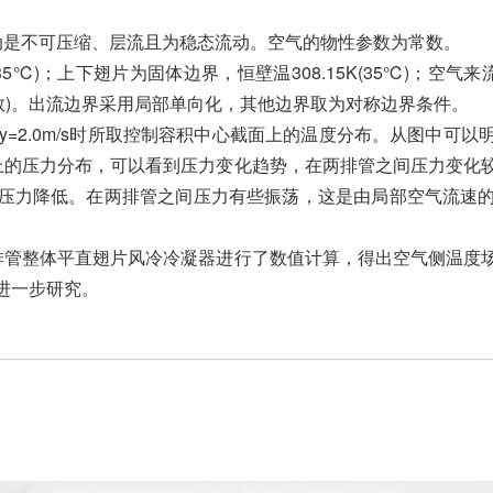
。
动是不可压缩、层流且为稳态流动。空气的物性参数为常数。
35℃)；上下翅片为固体边界，恒壁温308.15K(35℃)；空气来流
参数)。出流边界采用局部单向化，其他边界取为对称边界条件。
y=2.0m/s时所取控制容积中心截面上的温度分布。从图中可
上的压力分布，可以看到压力变化趋势，在两排管之间压力变化
压力降低。在两排管之间压力有些振荡，这是由局部空气流速
排管整体平直翅片风冷冷凝器进行了数值计算，得出空气侧温度
进一步研究。