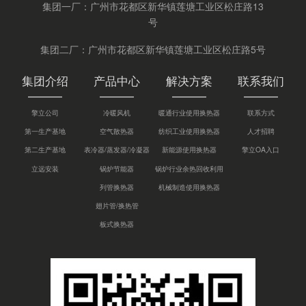
集团一厂：广州市花都区新华镇莲塘工业区松庄路13
号
集团二厂：广州市花都区新华镇莲塘工业区松庄路5号
集团介绍
产品中心
解决方案
联系我们
擎立公司
冷暖风机
暖通行业使用换热器
联系方式
第一生产基地
空气散热器
纺织工业使用换热器
人才招聘
第二生产基地
表冷器/蒸发器/冷凝器
新能源使用换热器
擎立OA入口
立远安装
锅炉节能器
锅炉行业余热回收利用
列管换热器
机械制造使用换热器
翅片管/换热管
板式换热器