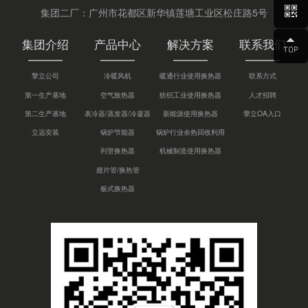
集团二厂：广州市花都区新华镇莲塘工业区松庄路5号
集团介绍
产品中心
解决方案
联系我们
擎立公司
冷暖风机
暖通行业使用换热器
联系方式
第一生产基地
空气散热器
纺织工业使用换热器
人才招聘
第二生产基地
表冷器/蒸发器/冷凝器
新能源使用换热器
擎立OA入口
立远安装
锅炉节能器
锅炉行业余热回收利用
列管换热器
机械制造使用换热器
翅片管/换热管
板式换热器