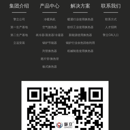
集团介绍
产品中心
解决方案
联系我们
擎立公司
冷暖风机
暖通行业使用换热器
联系方式
第一生产基地
空气散热器
纺织工业使用换热器
人才招聘
第二生产基地
表冷器/蒸发器/冷凝器
新能源使用换热器
擎立OA入口
立远安装
锅炉节能器
锅炉行业余热回收利用
列管换热器
机械制造使用换热器
翅片管/换热管
板式换热器