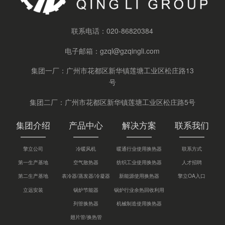
联系电话：
020-86820384
电子邮箱：
gzql@gzqingli.com
集团一厂：广州市花都区新华镇莲塘工业区松庄路13
号
集团二厂：广州市花都区新华镇莲塘工业区松庄路5号
集团介绍
产品中心
解决方案
联系我们
擎立公司
冷暖风机
暖通行业使用换热器
联系方式
第一生产基地
空气散热器
纺织工业使用换热器
人才招聘
第二生产基地
表冷器/蒸发器/冷凝器
新能源使用换热器
擎立OA入口
立远安装
锅炉节能器
锅炉行业余热回收利用
列管换热器
机械制造使用换热器
翅片管/换热管