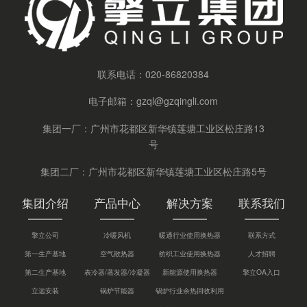
联系电话：
020-86820384
电子邮箱：
gzql@gzqingli.com
集团一厂：广州市花都区新华镇莲塘工业区松庄路13
号
集团二厂：广州市花都区新华镇莲塘工业区松庄路5号
集团介绍
产品中心
解决方案
联系我们
擎立公司
冷暖风机
暖通行业使用换热器
联系方式
第一生产基地
空气散热器
纺织工业使用换热器
人才招聘
第二生产基地
表冷器/蒸发器/冷凝器
新能源使用换热器
擎立OA入口
立远安装
锅炉节能器
锅炉行业余热回收利用