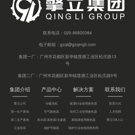
联系电话：
020-86820384
电子邮箱：
gzql@gzqingli.com
集团一厂：广州市花都区新华镇莲塘工业区松庄路13
号
集团二厂：广州市花都区新华镇莲塘工业区松庄路5号
集团介绍
产品中心
解决方案
联系我们
擎立公司
冷暖风机
暖通行业使用换热器
联系方式
第一生产基地
空气散热器
纺织工业使用换热器
人才招聘
第二生产基地
表冷器/蒸发器/冷凝器
新能源使用换热器
擎立OA入口
立远安装
锅炉节能器
锅炉行业余热回收利用