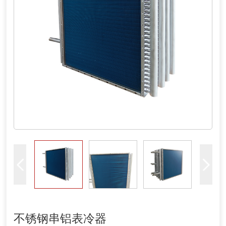
不锈钢串铝表冷器