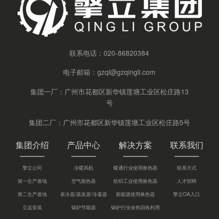
联系电话：
020-86820384
电子邮箱：
gzql@gzqingli.com
集团一厂：广州市花都区新华镇莲塘工业区松庄路13
号
集团二厂：广州市花都区新华镇莲塘工业区松庄路5号
集团介绍
产品中心
解决方案
联系我们
擎立公司
冷暖风机
暖通行业使用换热器
联系方式
第一生产基地
空气散热器
纺织工业使用换热器
人才招聘
第二生产基地
表冷器/蒸发器/冷凝器
新能源使用换热器
擎立OA入口
立远安装
锅炉节能器
锅炉行业余热回收利用