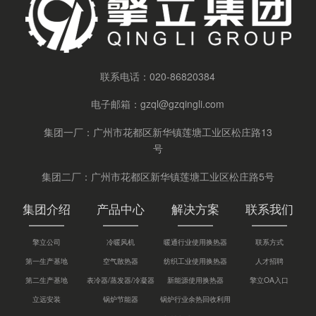
联系电话：
020-86820384
电子邮箱：
gzql@gzqingli.com
集团一厂：广州市花都区新华镇莲塘工业区松庄路13
号
集团二厂：广州市花都区新华镇莲塘工业区松庄路5号
集团介绍
产品中心
解决方案
联系我们
擎立公司
冷暖风机
暖通行业使用换热器
联系方式
第一生产基地
空气散热器
纺织工业使用换热器
人才招聘
第二生产基地
表冷器/蒸发器/冷凝器
新能源使用换热器
擎立OA入口
立远安装
锅炉节能器
锅炉行业余热回收利用