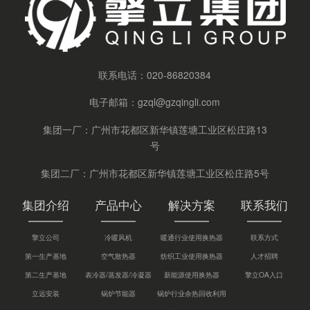
联系电话：
020-86820384
电子邮箱：
gzql@gzqingli.com
集团一厂：广州市花都区新华镇莲塘工业区松庄路13
号
集团二厂：广州市花都区新华镇莲塘工业区松庄路5号
集团介绍
产品中心
解决方案
联系我们
擎立公司
冷暖风机
暖通行业使用换热器
联系方式
第一生产基地
空气散热器
纺织工业使用换热器
人才招聘
第二生产基地
表冷器/蒸发器/冷凝器
新能源使用换热器
擎立OA入口
立远安装
锅炉节能器
锅炉行业余热回收利用