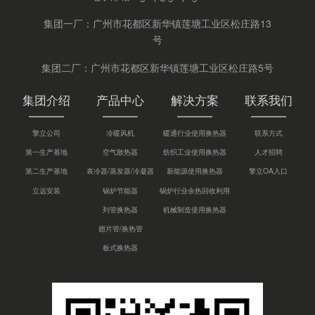
集团一厂：广州市花都区新华镇莲塘工业区松庄路13
号
集团二厂：广州市花都区新华镇莲塘工业区松庄路5号
集团介绍
产品中心
解决方案
联系我们
擎立公司
冷暖风机
暖通行业使用换热器
联系方式
第一生产基地
空气散热器
纺织工业使用换热器
人才招聘
第二生产基地
表冷器/蒸发器/冷凝器
新能源使用换热器
擎立OA入口
立远安装
锅炉节能器
锅炉行业余热回收利用
列管换热器
机械制造使用换热器
翅片管/换热管
板式换热器