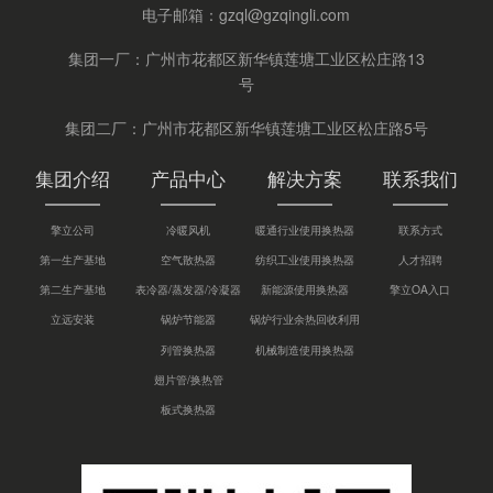
电子邮箱：
gzql@gzqingli.com
集团一厂：广州市花都区新华镇莲塘工业区松庄路13
号
集团二厂：广州市花都区新华镇莲塘工业区松庄路5号
集团介绍
产品中心
解决方案
联系我们
擎立公司
冷暖风机
暖通行业使用换热器
联系方式
第一生产基地
空气散热器
纺织工业使用换热器
人才招聘
第二生产基地
表冷器/蒸发器/冷凝器
新能源使用换热器
擎立OA入口
立远安装
锅炉节能器
锅炉行业余热回收利用
列管换热器
机械制造使用换热器
翅片管/换热管
板式换热器