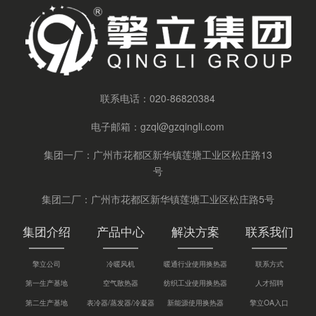
联系电话：
020-86820384
电子邮箱：
gzql@gzqingli.com
集团一厂：广州市花都区新华镇莲塘工业区松庄路13
号
集团二厂：广州市花都区新华镇莲塘工业区松庄路5号
集团介绍
产品中心
解决方案
联系我们
擎立公司
冷暖风机
暖通行业使用换热器
联系方式
第一生产基地
空气散热器
纺织工业使用换热器
人才招聘
第二生产基地
表冷器/蒸发器/冷凝器
新能源使用换热器
擎立OA入口