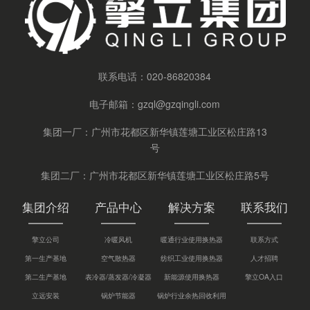
联系电话：
020-86820384
电子邮箱：
gzql@gzqingli.com
集团一厂：广州市花都区新华镇莲塘工业区松庄路13
号
集团二厂：广州市花都区新华镇莲塘工业区松庄路5号
集团介绍
产品中心
解决方案
联系我们
擎立公司
冷暖风机
暖通行业使用换热器
联系方式
第一生产基地
空气散热器
纺织工业使用换热器
人才招聘
第二生产基地
表冷器/蒸发器/冷凝器
新能源使用换热器
擎立OA入口
立远安装
锅炉节能器
锅炉行业余热回收利用