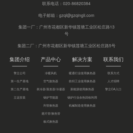
联系电话：
020-86820384
电子邮箱：
gzql@gzqingli.com
集团一厂：广州市花都区新华镇莲塘工业区松庄路13
号
集团二厂：广州市花都区新华镇莲塘工业区松庄路5号
集团介绍
产品中心
解决方案
联系我们
擎立公司
冷暖风机
暖通行业使用换热器
联系方式
第一生产基地
空气散热器
纺织工业使用换热器
人才招聘
第二生产基地
表冷器/蒸发器/冷凝器
新能源使用换热器
擎立OA入口
立远安装
锅炉节能器
锅炉行业余热回收利用
列管换热器
机械制造使用换热器
翅片管/换热管
板式换热器