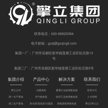
联系电话：
020-86820384
电子邮箱：
gzql@gzqingli.com
集团一厂：广州市花都区新华镇莲塘工业区松庄路13
号
集团二厂：广州市花都区新华镇莲塘工业区松庄路5号
集团介绍
产品中心
解决方案
联系我们
擎立公司
冷暖风机
暖通行业使用换热器
联系方式
第一生产基地
空气散热器
纺织工业使用换热器
人才招聘
第二生产基地
表冷器/蒸发器/冷凝器
新能源使用换热器
擎立OA入口