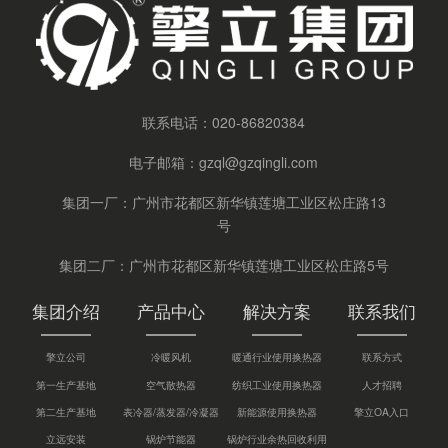
联系电话：
020-86820384
电子邮箱：
gzql@gzqingli.com
集团一厂：广州市花都区新华镇莲塘工业区松庄路13
号
集团二厂：广州市花都区新华镇莲塘工业区松庄路5号
集团介绍
产品中心
解决方案
联系我们
擎立公司
冷暖风机
暖通行业使用换热器
联系方式
第一生产基地
空气散热器
纺织工业使用换热器
人才招聘
第二生产基地
表冷器/蒸发器/冷凝器
新能源使用换热器
擎立OA入口
立远安装
锅炉节能器
锅炉行业余热回收利用