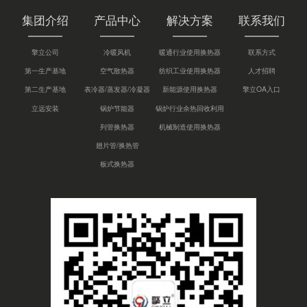
集团介绍
产品中心
解决方案
联系我们
擎立公司
冷暖风机
暖通行业使用换热器
联系方式
第一生产基地
空气散热器
纺织工业使用换热器
人才招聘
第二生产基地
表冷器/蒸发器/冷凝器
新能源使用换热器
擎立OA入口
立远安装
锅炉节能器
锅炉行业余热回收利用
列管换热器
机械制造使用换热器
翅片管/换热管
板式换热器