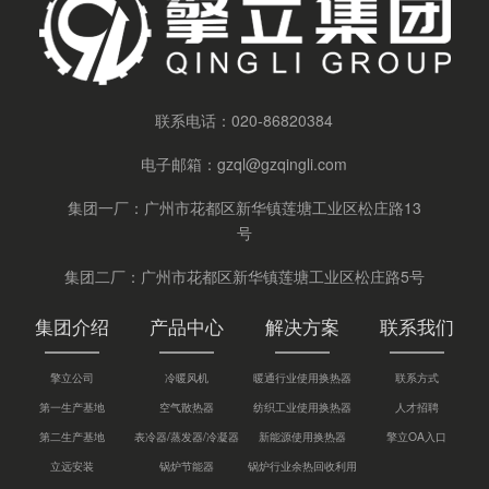
联系电话：
020-86820384
电子邮箱：
gzql@gzqingli.com
集团一厂：广州市花都区新华镇莲塘工业区松庄路13
号
集团二厂：广州市花都区新华镇莲塘工业区松庄路5号
集团介绍
产品中心
解决方案
联系我们
擎立公司
冷暖风机
暖通行业使用换热器
联系方式
第一生产基地
空气散热器
纺织工业使用换热器
人才招聘
第二生产基地
表冷器/蒸发器/冷凝器
新能源使用换热器
擎立OA入口
立远安装
锅炉节能器
锅炉行业余热回收利用