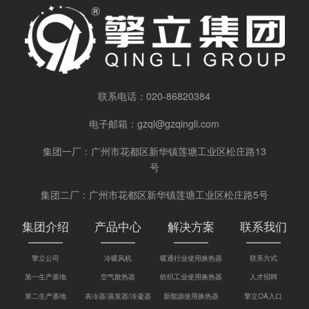
联系电话：
020-86820384
电子邮箱：
gzql@gzqingli.com
集团一厂：广州市花都区新华镇莲塘工业区松庄路13
号
集团二厂：广州市花都区新华镇莲塘工业区松庄路5号
集团介绍
产品中心
解决方案
联系我们
擎立公司
冷暖风机
暖通行业使用换热器
联系方式
第一生产基地
空气散热器
纺织工业使用换热器
人才招聘
第二生产基地
表冷器/蒸发器/冷凝器
新能源使用换热器
擎立OA入口