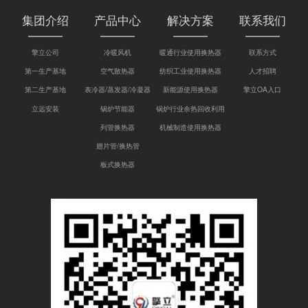
集团介绍
产品中心
解决方案
联系我们
擎立公司
冷暖风机
暖通行业使用换热器
联系方式
第一生产基地
空气散热器
纺织工业使用换热器
人才招聘
第二生产基地
表冷器/蒸发器/冷凝器
新能源使用换热器
擎立OA入口
立远安装
锅炉节能器
锅炉行业余热回收利用
列管换热器
机械制造使用换热器
翅片管/换热管
板式换热器