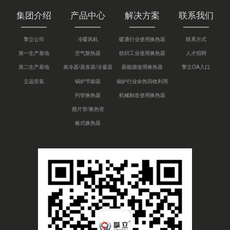
集团介绍
产品中心
解决方案
联系我们
擎立公司
冷暖风机
暖通行业使用换热器
联系方式
第一生产基地
空气散热器
纺织工业使用换热器
人才招聘
第二生产基地
表冷器/蒸发器/冷凝器
新能源使用换热器
擎立OA入口
立远安装
锅炉节能器
锅炉行业余热回收利用
列管换热器
机械制造使用换热器
翅片管/换热管
板式换热器