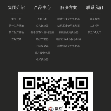
集团介绍
产品中心
解决方案
联系我们
擎立公司
冷暖风机
暖通行业使用换热器
联系方式
第一生产基地
空气散热器
纺织工业使用换热器
人才招聘
第二生产基地
表冷器/蒸发器/冷凝器
新能源使用换热器
擎立OA入口
立远安装
锅炉节能器
锅炉行业余热回收利用
列管换热器
机械制造使用换热器
翅片管/换热管
板式换热器