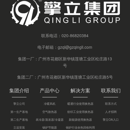
联系电话：
020-86820384
电子邮箱：
gzql@gzqingli.com
集团一厂：广州市花都区新华镇莲塘工业区松庄路13
号
集团二厂：广州市花都区新华镇莲塘工业区松庄路5号
集团介绍
产品中心
解决方案
联系我们
擎立公司
冷暖风机
暖通行业使用换热器
联系方式
第一生产基地
空气散热器
纺织工业使用换热器
人才招聘
第二生产基地
表冷器/蒸发器/冷凝器
新能源使用换热器
擎立OA入口
立远安装
锅炉节能器
锅炉行业余热回收利用