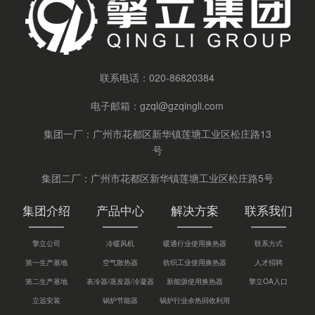
联系电话：
020-86820384
电子邮箱：
gzql@gzqingli.com
集团一厂：广州市花都区新华镇莲塘工业区松庄路13
号
集团二厂：广州市花都区新华镇莲塘工业区松庄路5号
集团介绍
产品中心
解决方案
联系我们
擎立公司
冷暖风机
暖通行业使用换热器
联系方式
第一生产基地
空气散热器
纺织工业使用换热器
人才招聘
第二生产基地
表冷器/蒸发器/冷凝器
新能源使用换热器
擎立OA入口
立远安装
锅炉节能器
锅炉行业余热回收利用