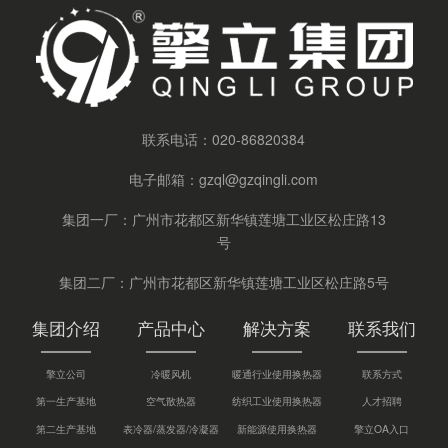
联系电话：
020-86820384
电子邮箱：
gzql@gzqingli.com
集团一厂：广州市花都区新华镇莲塘工业区松庄路13
号
集团二厂：广州市花都区新华镇莲塘工业区松庄路5号
集团介绍
产品中心
解决方案
联系我们
擎立公司
冷暖风机
暖通行业使用换热器
联系方式
第一生产基地
空气散热器
纺织工业使用换热器
人才招聘
第二生产基地
表冷器/蒸发器/冷凝器
新能源使用换热器
擎立OA入口