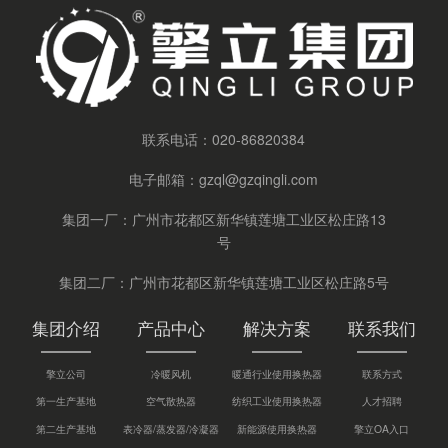
联系电话：
020-86820384
电子邮箱：
gzql@gzqingli.com
集团一厂：广州市花都区新华镇莲塘工业区松庄路13
号
集团二厂：广州市花都区新华镇莲塘工业区松庄路5号
集团介绍
产品中心
解决方案
联系我们
擎立公司
冷暖风机
暖通行业使用换热器
联系方式
第一生产基地
空气散热器
纺织工业使用换热器
人才招聘
第二生产基地
表冷器/蒸发器/冷凝器
新能源使用换热器
擎立OA入口