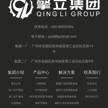
联系电话：
020-86820384
电子邮箱：
gzql@gzqingli.com
集团一厂：广州市花都区新华镇莲塘工业区松庄路13
号
集团二厂：广州市花都区新华镇莲塘工业区松庄路5号
集团介绍
产品中心
解决方案
联系我们
擎立公司
冷暖风机
暖通行业使用换热器
联系方式
第一生产基地
空气散热器
纺织工业使用换热器
人才招聘
第二生产基地
表冷器/蒸发器/冷凝器
新能源使用换热器
擎立OA入口
立远安装
锅炉节能器
锅炉行业余热回收利用