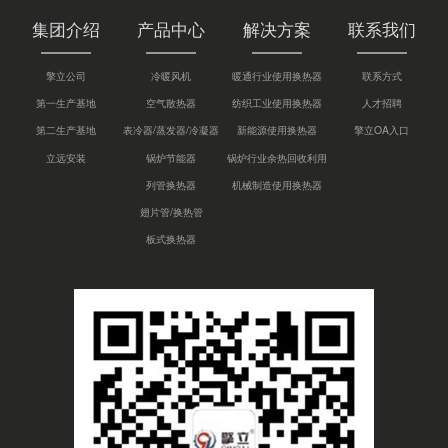
集团介绍
产品中心
解决方案
联系我们
擎立公司
冷暖风机
暖通行业使用换热器
联系方式
第一生产基地
空气散热器
纺织工业使用换热器
人才招聘
第二生产基地
表冷器/蒸发器/冷凝器
新能源使用换热器
擎立OA入口
立远安装
锅炉节能器
锅炉行业余热回收利用
列管换热器
机械制造使用换热器
翅片管/换热管
板式换热器