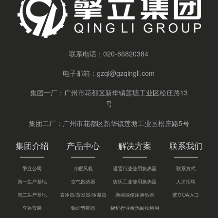
联系电话：
020-86820384
电子邮箱：
gzql@gzqingli.com
集团一厂：广州市花都区新华镇莲塘工业区松庄路13
号
集团二厂：广州市花都区新华镇莲塘工业区松庄路5号
集团介绍
产品中心
解决方案
联系我们
擎立公司
冷暖风机
暖通行业使用换热器
联系方式
第一生产基地
空气散热器
纺织工业使用换热器
人才招聘
第二生产基地
表冷器/蒸发器/冷凝器
新能源使用换热器
擎立OA入口
立远安装
锅炉节能器
锅炉行业余热回收利用