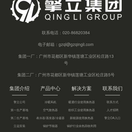
联系电话：
020-86820384
电子邮箱：
gzql@gzqingli.com
集团一厂：广州市花都区新华镇莲塘工业区松庄路13
号
集团二厂：广州市花都区新华镇莲塘工业区松庄路5号
集团介绍
产品中心
解决方案
联系我们
擎立公司
冷暖风机
暖通行业使用换热器
联系方式
第一生产基地
空气散热器
纺织工业使用换热器
人才招聘
第二生产基地
表冷器/蒸发器/冷凝器
新能源使用换热器
擎立OA入口
立远安装
锅炉节能器
锅炉行业余热回收利用