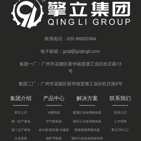
联系电话：
020-86820384
电子邮箱：
gzql@gzqingli.com
集团一厂：广州市花都区新华镇莲塘工业区松庄路13
号
集团二厂：广州市花都区新华镇莲塘工业区松庄路5号
集团介绍
产品中心
解决方案
联系我们
擎立公司
冷暖风机
暖通行业使用换热器
联系方式
第一生产基地
空气散热器
纺织工业使用换热器
人才招聘
第二生产基地
表冷器/蒸发器/冷凝器
新能源使用换热器
擎立OA入口
立远安装
锅炉节能器
锅炉行业余热回收利用