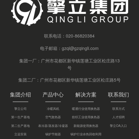
联系电话：
020-86820384
电子邮箱：
gzql@gzqingli.com
集团一厂：广州市花都区新华镇莲塘工业区松庄路13
号
集团二厂：广州市花都区新华镇莲塘工业区松庄路5号
集团介绍
产品中心
解决方案
联系我们
擎立公司
冷暖风机
暖通行业使用换热器
联系方式
第一生产基地
空气散热器
纺织工业使用换热器
人才招聘
第二生产基地
表冷器/蒸发器/冷凝器
新能源使用换热器
擎立OA入口
立远安装
锅炉节能器
锅炉行业余热回收利用