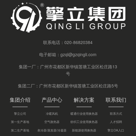
联系电话：
020-86820384
电子邮箱：
gzql@gzqingli.com
集团一厂：广州市花都区新华镇莲塘工业区松庄路13
号
集团二厂：广州市花都区新华镇莲塘工业区松庄路5号
集团介绍
产品中心
解决方案
联系我们
擎立公司
冷暖风机
暖通行业使用换热器
联系方式
第一生产基地
空气散热器
纺织工业使用换热器
人才招聘
第二生产基地
表冷器/蒸发器/冷凝器
新能源使用换热器
擎立OA入口