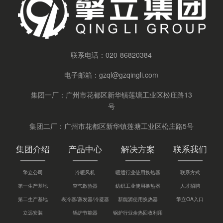
联系电话：
020-86820384
电子邮箱：
gzql@gzqingli.com
集团一厂：广州市花都区新华镇莲塘工业区松庄路13
号
集团二厂：广州市花都区新华镇莲塘工业区松庄路5号
集团介绍
产品中心
解决方案
联系我们
擎立公司
冷暖风机
暖通行业使用换热器
联系方式
第一生产基地
空气散热器
纺织工业使用换热器
人才招聘
第二生产基地
表冷器/蒸发器/冷凝器
新能源使用换热器
擎立OA入口
立远安装
锅炉节能器
锅炉行业余热回收利用