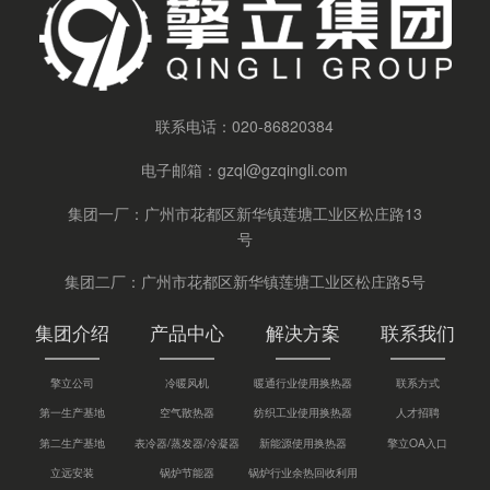
联系电话：
020-86820384
电子邮箱：
gzql@gzqingli.com
集团一厂：广州市花都区新华镇莲塘工业区松庄路13
号
集团二厂：广州市花都区新华镇莲塘工业区松庄路5号
集团介绍
产品中心
解决方案
联系我们
擎立公司
冷暖风机
暖通行业使用换热器
联系方式
第一生产基地
空气散热器
纺织工业使用换热器
人才招聘
第二生产基地
表冷器/蒸发器/冷凝器
新能源使用换热器
擎立OA入口
立远安装
锅炉节能器
锅炉行业余热回收利用